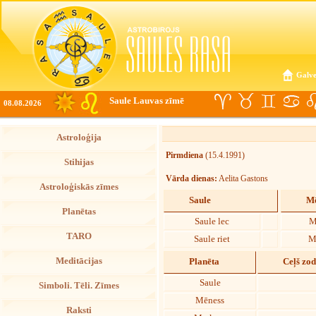
Galve
Saule Lauvas zīmē
08.08.2026
Astroloģija
Pirmdiena
(15.4.1991)
Stihijas
Vārda dienas:
Aelita Gastons
Astroloģiskās zīmes
Saule
Mē
Planētas
Saule lec
M
TARO
Saule riet
M
Meditācijas
Planēta
Ceļš zo
Saule
Simboli. Tēli. Zīmes
Mēness
Raksti