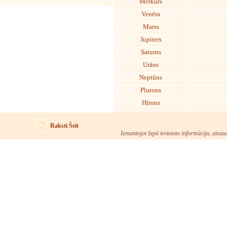
Merkurs
Venēra
Marss
Jupiters
Saturns
Urāns
Neptūns
Plutons
Hīrons
Raksti Šeit
Izmantojot lapā ievietoto informāciju, atsau