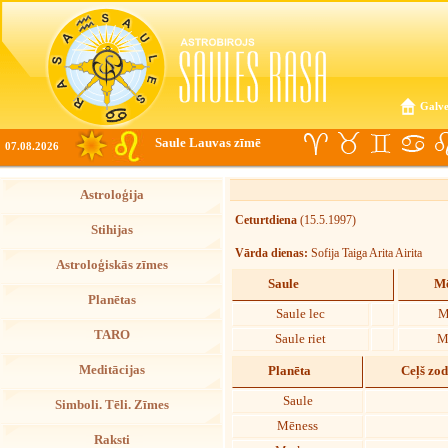
Galve
Saule Lauvas zīmē
07.08.2026
Astroloģija
Ceturtdiena
(15.5.1997)
Stihijas
Vārda dienas:
Sofija Taiga Arita Airita
Astroloģiskās zīmes
Saule
Mē
Planētas
Saule lec
M
TARO
Saule riet
M
Meditācijas
Planēta
Ceļš zo
Saule
Simboli. Tēli. Zīmes
Mēness
Raksti