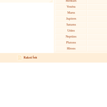
Merkurs
Venēra
Marss
Jupiters
Saturns
Urāns
Neptūns
Plutons
Hīrons
Raksti Šeit