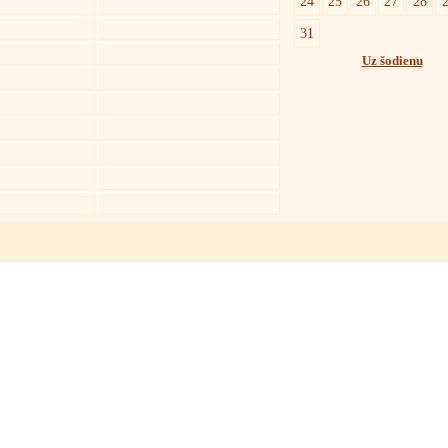
24
25
26
27
28
31
Uz šodienu