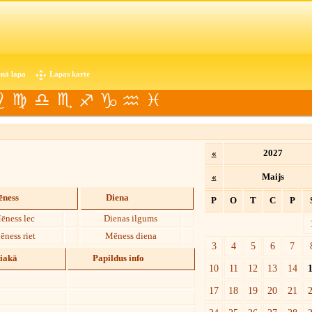
nā lapa
Lapas karte
«
2027
«
Maijs
ness
Diena
P
O
T
C
P
ēness lec
Dienas ilgums
ēness riet
Mēness diena
3
4
5
6
7
diakā
Papildus info
10
11
12
13
14
17
18
19
20
21