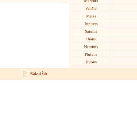
Merkurs
Venēra
Marss
Jupiters
Saturns
Urāns
Neptūns
Plutons
Hīrons
Raksti Šeit