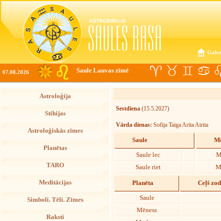
Galve
Saule Lauvas zīmē
07.08.2026
Astroloģija
Sestdiena
(15.5.2027)
Stihijas
Vārda dienas:
Sofija Taiga Arita Airita
Astroloģiskās zīmes
Saule
Mē
Planētas
Saule lec
M
TARO
Saule riet
M
Meditācijas
Planēta
Ceļš zo
Saule
Simboli. Tēli. Zīmes
Mēness
Raksti