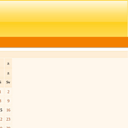
»
»
S
Sv
1
2
8
9
15
16
22
23