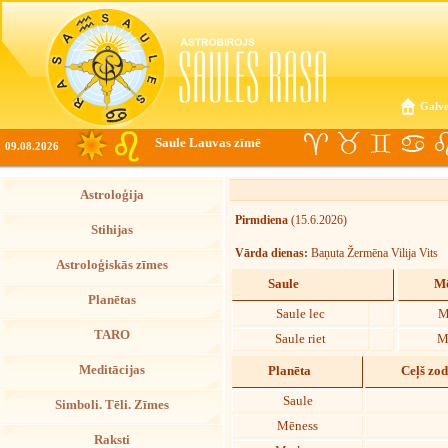
Galve
Saule Lauvas zīmē
09.08.2026
Astroloģija
Pirmdiena
(15.6.2026)
Stihijas
Vārda dienas:
Baņuta Žermēna Vilija Vits
Astroloģiskās zīmes
Saule
Mē
Planētas
Saule lec
M
TARO
Saule riet
M
Meditācijas
Planēta
Ceļš zo
Saule
Simboli. Tēli. Zīmes
Mēness
Raksti