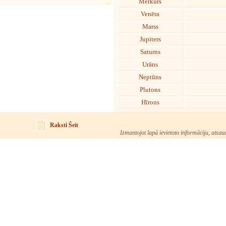
Merkurs
Venēra
Marss
Jupiters
Saturns
Urāns
Neptūns
Plutons
Hīrons
Raksti Šeit
Izmantojot lapā ievietoto informāciju, atsau