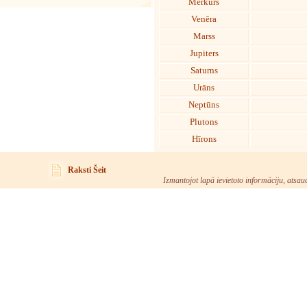
Merkurs
Venēra
Marss
Jupiters
Saturns
Urāns
Neptūns
Plutons
Hīrons
Raksti Šeit
Izmantojot lapā ievietoto informāciju, atsau