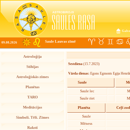
Galve
Saule Lauvas zīmē
09.08.2026
Astroloģija
Sestdiena
(15.7.2023)
Stihijas
Vārda dienas:
Egons Egmonts Egija Henrik
Astroloģiskās zīmes
Saule
Mē
Planētas
Saule lec
M
TARO
Saule riet
M
Meditācijas
Planēta
Ceļš zo
Saule
Simboli. Tēli. Zīmes
Mēness
Raksti