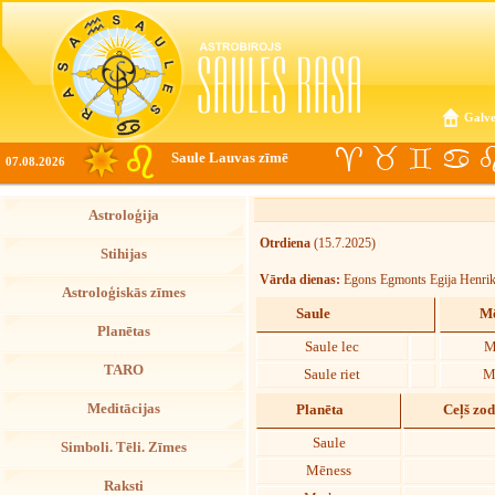
Galve
Saule Lauvas zīmē
07.08.2026
Astroloģija
Otrdiena
(15.7.2025)
Stihijas
Vārda dienas:
Egons Egmonts Egija Henrik
Astroloģiskās zīmes
Saule
Mē
Planētas
Saule lec
M
TARO
Saule riet
M
Meditācijas
Planēta
Ceļš zo
Saule
Simboli. Tēli. Zīmes
Mēness
Raksti