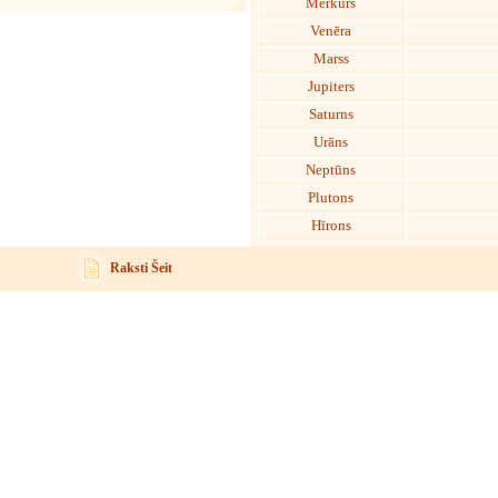
Merkurs
Venēra
Marss
Jupiters
Saturns
Urāns
Neptūns
Plutons
Hīrons
Raksti Šeit