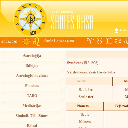
Galve
Saule Lauvas zīmē
07.08.2026
Astroloģija
Svētdiena
(15.8.1993)
Stihijas
Vārda dienas:
Zenta Dzelde Zelda
Astroloģiskās zīmes
Saule
Mē
Planētas
Saule lec
M
TARO
Saule riet
M
Meditācijas
Planēta
Ceļš zo
Saule
Simboli. Tēli. Zīmes
Mēness
Raksti