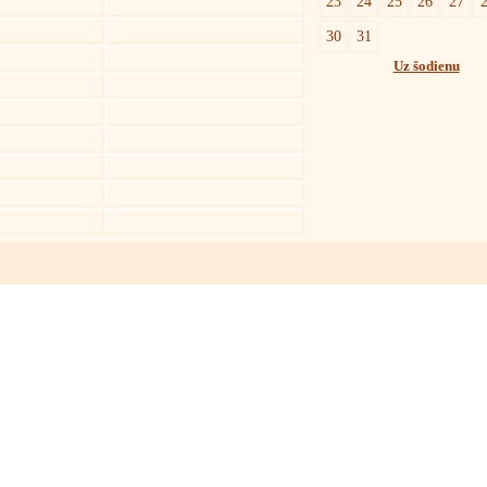
23
24
25
26
27
30
31
Uz šodienu