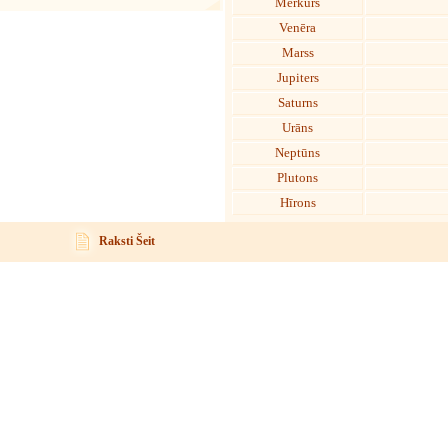
Merkurs
Venēra
Marss
Jupiters
Saturns
Urāns
Neptūns
Plutons
Hīrons
Raksti Šeit