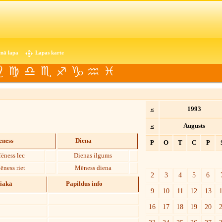
nā lapa
Lapas karte
«
1993
«
Augusts
ness
Diena
P
O
T
C
P
ēness lec
Dienas ilgums
ēness riet
Mēness diena
2
3
4
5
6
diakā
Papildus info
9
10
11
12
13
16
17
18
19
20