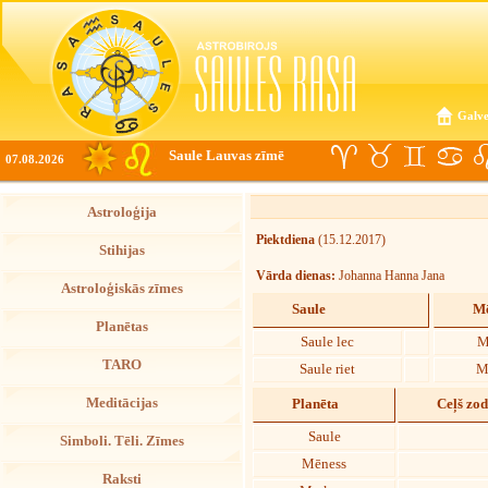
Galve
Saule Lauvas zīmē
07.08.2026
Astroloģija
Piektdiena
(15.12.2017)
Stihijas
Vārda dienas:
Johanna Hanna Jana
Astroloģiskās zīmes
Saule
Mē
Planētas
Saule lec
M
TARO
Saule riet
M
Meditācijas
Planēta
Ceļš zo
Saule
Simboli. Tēli. Zīmes
Mēness
Raksti