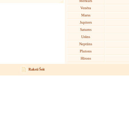
Merkurs
Venēra
Marss
Jupiters
Saturns
Urāns
Neptūns
Plutons
Hīrons
Raksti Šeit