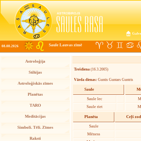
Galve
Saule Lauvas zīmē
08.08.2026
Astroloģija
Trešdiena
(16.3.2005)
Stihijas
Vārda dienas:
Guntis Guntars Guntris
Astroloģiskās zīmes
Saule
Mē
Planētas
Saule lec
M
TARO
Saule riet
M
Meditācijas
Planēta
Ceļš zo
Saule
Simboli. Tēli. Zīmes
Mēness
Raksti