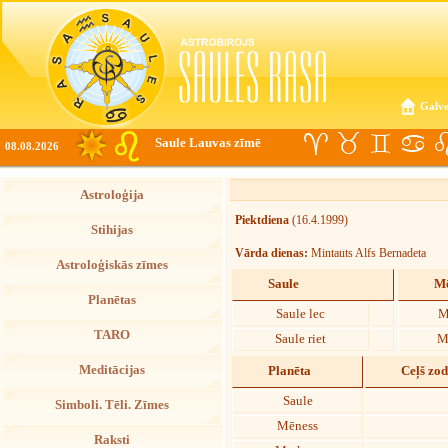
Galve
Saule Lauvas zīmē
08.08.2026
Astroloģija
Piektdiena
(16.4.1999)
Stihijas
Vārda dienas:
Mintauts Alfs Bernadeta
Astroloģiskās zīmes
Saule
Mē
Planētas
Saule lec
M
TARO
Saule riet
M
Meditācijas
Planēta
Ceļš zo
Saule
Simboli. Tēli. Zīmes
Mēness
Raksti