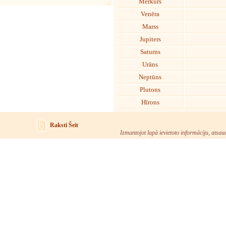
Merkurs
Venēra
Marss
Jupiters
Saturns
Urāns
Neptūns
Plutons
Hīrons
Raksti Šeit
Izmantojot lapā ievietoto informāciju, atsau