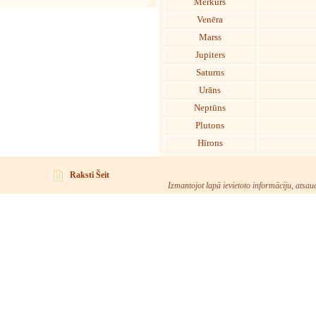
Merkurs
Venēra
Marss
Jupiters
Saturns
Urāns
Neptūns
Plutons
Hīrons
Raksti Šeit
Izmantojot lapā ievietoto informāciju, atsau