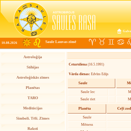
Galve
Saule Lauvas zīmē
10.08.2026
Astroloģija
Ceturtdiena
(16.5.1991)
Stihijas
Vārda dienas:
Edvīns Edijs
Astroloģiskās zīmes
Saule
Mē
Planētas
Saule lec
M
TARO
Saule riet
M
Meditācijas
Planēta
Ceļš zo
Saule
Simboli. Tēli. Zīmes
Mēness
Raksti