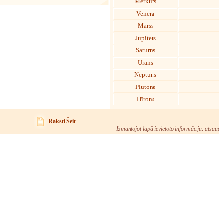
Merkurs
Venēra
Marss
Jupiters
Saturns
Urāns
Neptūns
Plutons
Hīrons
Raksti Šeit
Izmantojot lapā ievietoto informāciju, atsau