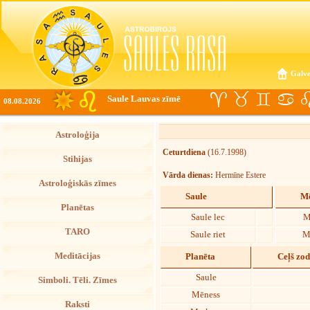
Galve
Saule Lauvas zīmē
08.08.2026
Astroloģija
Ceturtdiena
(16.7.1998)
Stihijas
Vārda dienas:
Hermīne Estere
Astroloģiskās zīmes
Saule
Mē
Planētas
Saule lec
M
TARO
Saule riet
M
Meditācijas
Planēta
Ceļš zo
Saule
Simboli. Tēli. Zīmes
Mēness
Raksti