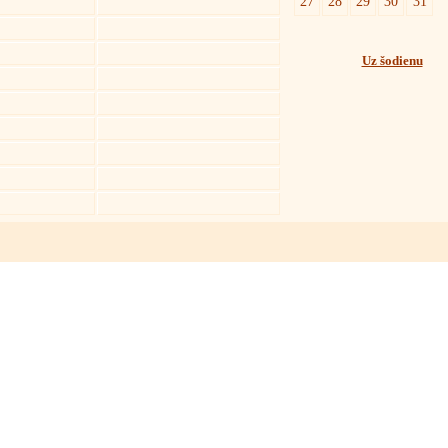
27
28
29
30
31
Uz šodienu