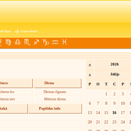
nā lapa
Lapas karte
«
2026
«
Jūlijs
ness
Diena
P
O
T
C
P
ēness lec
Dienas ilgums
1
2
3
ēness riet
Mēness diena
6
7
8
9
10
diakā
Papildus info
13
14
15
16
17
20
21
22
23
24