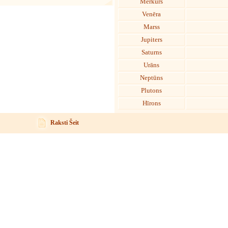
Merkurs
Venēra
Marss
Jupiters
Saturns
Urāns
Neptūns
Plutons
Hīrons
Raksti Šeit