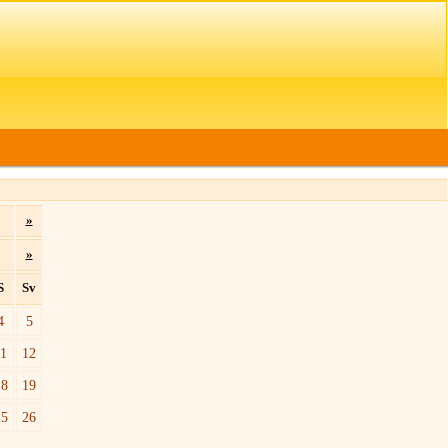
»
»
S
Sv
4
5
11
12
18
19
25
26