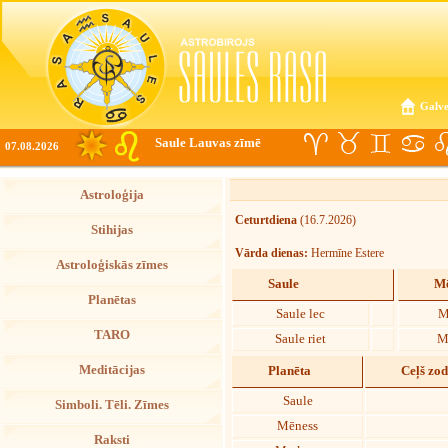
Galve
Saule Lauvas zīmē
07.08.2026
Astroloģija
Ceturtdiena
(16.7.2026)
Stihijas
Vārda dienas:
Hermīne Estere
Astroloģiskās zīmes
Saule
Mē
Planētas
Saule lec
M
TARO
Saule riet
M
Meditācijas
Planēta
Ceļš zo
Saule
Simboli. Tēli. Zīmes
Mēness
Raksti