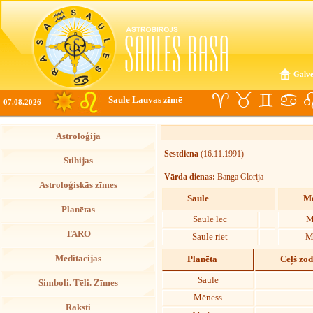
Galve
Saule Lauvas zīmē
07.08.2026
Astroloģija
Sestdiena
(16.11.1991)
Stihijas
Vārda dienas:
Banga Glorija
Astroloģiskās zīmes
Saule
Mē
Planētas
Saule lec
M
TARO
Saule riet
M
Meditācijas
Planēta
Ceļš zo
Saule
Simboli. Tēli. Zīmes
Mēness
Raksti