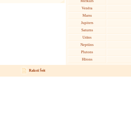
Merkurs
Venēra
Marss
Jupiters
Saturns
Urāns
Neptūns
Plutons
Hīrons
Raksti Šeit