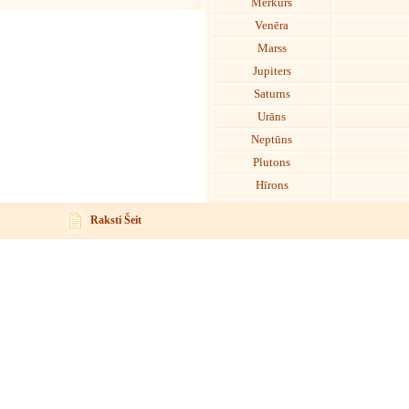
Merkurs
Venēra
Marss
Jupiters
Saturns
Urāns
Neptūns
Plutons
Hīrons
Raksti Šeit