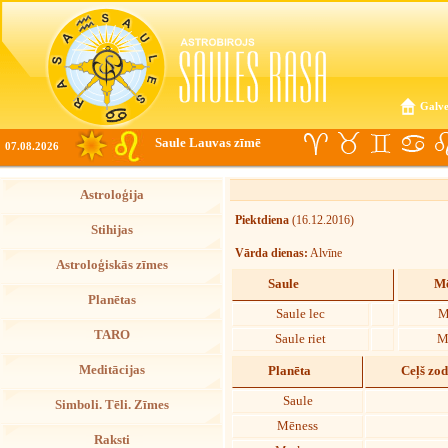
Galve
Saule Lauvas zīmē
07.08.2026
Astroloģija
Piektdiena
(16.12.2016)
Stihijas
Vārda dienas:
Alvīne
Astroloģiskās zīmes
Saule
Mē
Planētas
Saule lec
M
TARO
Saule riet
M
Meditācijas
Planēta
Ceļš zo
Saule
Simboli. Tēli. Zīmes
Mēness
Raksti