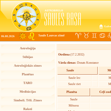
Galve
Saule Lauvas zīmē
06.08.2026
Astroloģija
Otrdiena
(17.2.2032)
Stihijas
Vārda dienas:
Donats Konstance
Astroloģiskās zīmes
Saule
Mē
Planētas
Saule lec
M
TARO
Saule riet
M
Meditācijas
Planēta
Ceļš zo
Saule
Simboli. Tēli. Zīmes
Mēness
Raksti