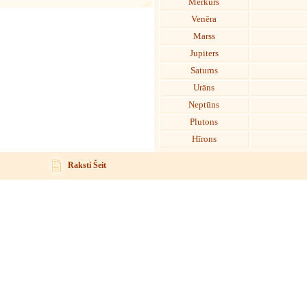
Merkurs
Venēra
Marss
Jupiters
Saturns
Urāns
Neptūns
Plutons
Hīrons
Raksti Šeit