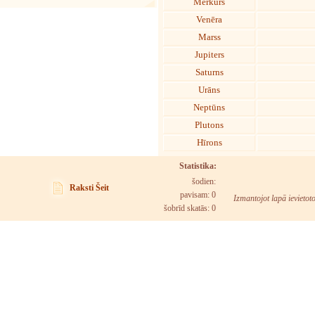
Merkurs
Venēra
Marss
Jupiters
Saturns
Urāns
Neptūns
Plutons
Hīrons
Statistika:
šodien:
Raksti Šeit
pavisam: 0
Izmantojot lapā ievietot
šobrīd skatās:
0