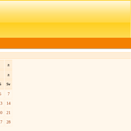
»
»
S
Sv
6
7
13
14
20
21
27
28