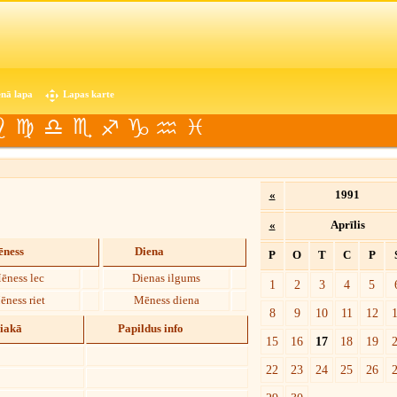
nā lapa
Lapas karte
«
1991
«
Aprīlis
ness
Diena
P
O
T
C
P
ēness lec
Dienas ilgums
1
2
3
4
5
ēness riet
Mēness diena
8
9
10
11
12
diakā
Papildus info
15
16
17
18
19
22
23
24
25
26