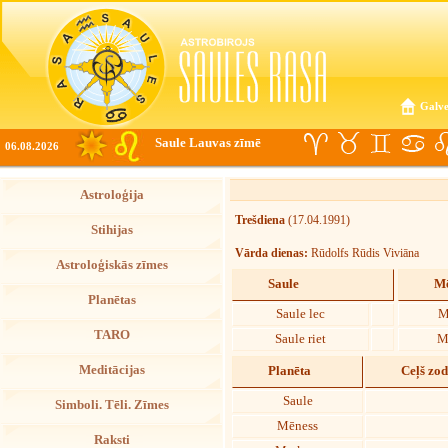
Galve
Saule Lauvas zīmē
06.08.2026
Astroloģija
Trešdiena
(17.04.1991)
Stihijas
Vārda dienas:
Rūdolfs Rūdis Viviāna
Astroloģiskās zīmes
Saule
Mē
Planētas
Saule lec
M
TARO
Saule riet
M
Meditācijas
Planēta
Ceļš zo
Saule
Simboli. Tēli. Zīmes
Mēness
Raksti