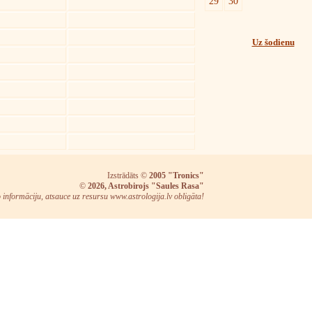
29
30
Uz šodienu
Izstrādāts ©
2005 "Tronics"
©
2026, Astrobirojs "Saules Rasa"
o informāciju, atsauce uz resursu www.astrologija.lv obligāta!