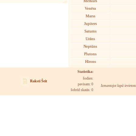
Merkurs
Venēra
Marss
Jupiters
Saturns
Urāns
Neptūns
Plutons
Hīrons
Statistika:
šodien:
Raksti Šeit
pavisam: 0
Izmantojot lapā ievietot
šobrīd skatās:
0