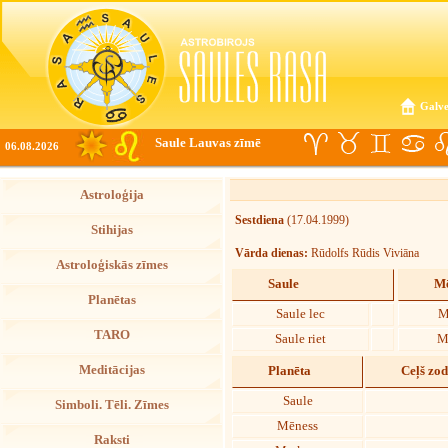
Galve
Saule Lauvas zīmē
06.08.2026
Astroloģija
Sestdiena
(17.04.1999)
Stihijas
Vārda dienas:
Rūdolfs Rūdis Viviāna
Astroloģiskās zīmes
Saule
Mē
Planētas
Saule lec
M
TARO
Saule riet
M
Meditācijas
Planēta
Ceļš zo
Saule
Simboli. Tēli. Zīmes
Mēness
Raksti