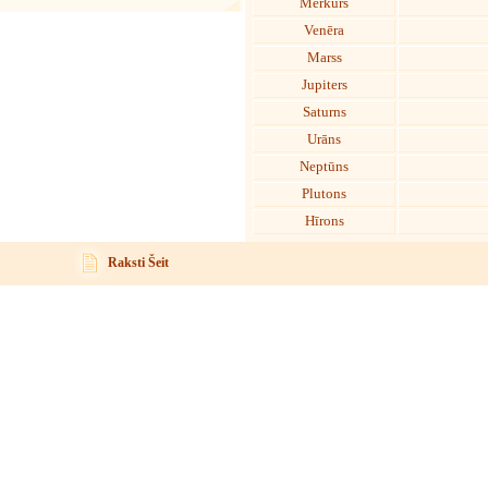
Merkurs
Venēra
Marss
Jupiters
Saturns
Urāns
Neptūns
Plutons
Hīrons
Raksti Šeit