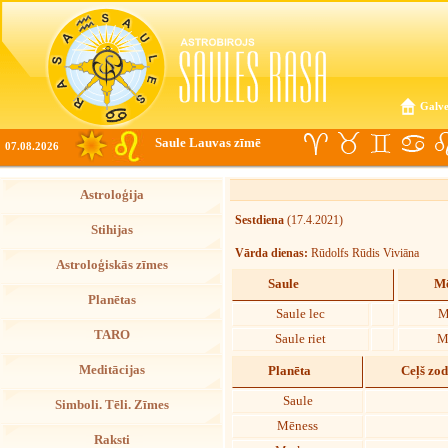
Galve
Saule Lauvas zīmē
07.08.2026
Astroloģija
Sestdiena
(17.4.2021)
Stihijas
Vārda dienas:
Rūdolfs Rūdis Viviāna
Astroloģiskās zīmes
Saule
Mē
Planētas
Saule lec
M
TARO
Saule riet
M
Meditācijas
Planēta
Ceļš zo
Saule
Simboli. Tēli. Zīmes
Mēness
Raksti