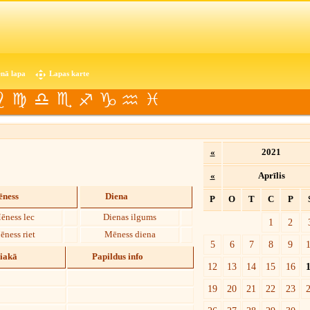
nā lapa
Lapas karte
«
2021
«
Aprīlis
ness
Diena
P
O
T
C
P
ēness lec
Dienas ilgums
1
2
ēness riet
Mēness diena
5
6
7
8
9
diakā
Papildus info
12
13
14
15
16
19
20
21
22
23