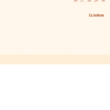
26
27
28
29
30
Uz šodienu