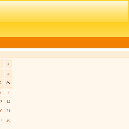
»
»
S
Sv
6
7
13
14
20
21
27
28