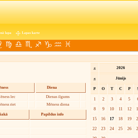
nā lapa
Lapas karte
«
2026
«
Jūnijs
ness
Diena
P
O
T
C
P
ēness lec
Dienas ilgums
1
2
3
4
5
ēness riet
Mēness diena
8
9
10
11
12
diakā
Papildus info
15
16
17
18
19
22
23
24
25
26