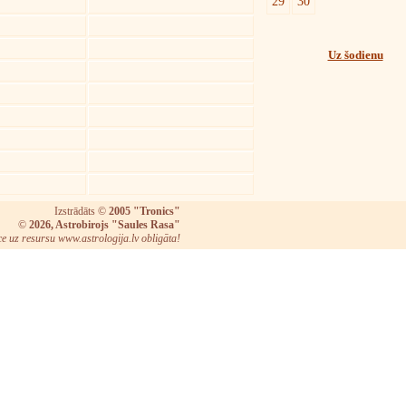
29
30
Uz šodienu
Izstrādāts ©
2005 "Tronics"
©
2026, Astrobirojs "Saules Rasa"
ce uz resursu www.astrologija.lv obligāta!