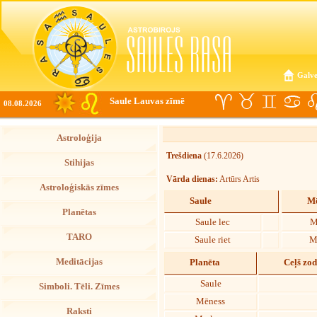
Galve
Saule Lauvas zīmē
08.08.2026
Astroloģija
Trešdiena
(17.6.2026)
Stihijas
Vārda dienas:
Artūrs Artis
Astroloģiskās zīmes
Saule
Mē
Planētas
Saule lec
M
TARO
Saule riet
M
Meditācijas
Planēta
Ceļš zo
Saule
Simboli. Tēli. Zīmes
Mēness
Raksti