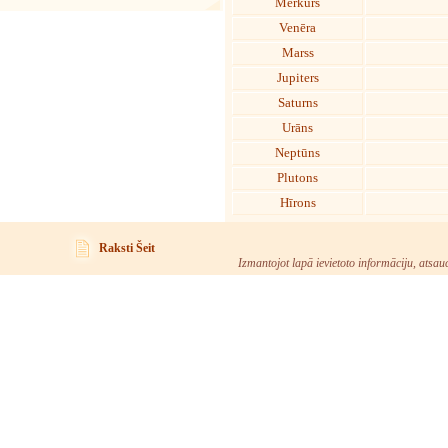
Merkurs
Venēra
Marss
Jupiters
Saturns
Urāns
Neptūns
Plutons
Hīrons
Raksti Šeit
Izmantojot lapā ievietoto informāciju, atsau