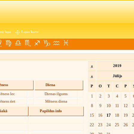
nā lapa
Lapas karte
«
2019
«
Jūlijs
ness
Diena
P
O
T
C
P
ēness lec
Dienas ilgums
1
2
3
4
5
ēness riet
Mēness diena
8
9
10
11
12
diakā
Papildus info
15
16
17
18
19
22
23
24
25
26