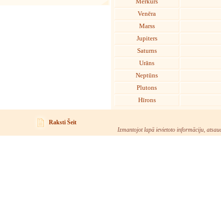
Merkurs
Venēra
Marss
Jupiters
Saturns
Urāns
Neptūns
Plutons
Hīrons
Raksti Šeit
Izmantojot lapā ievietoto informāciju, atsau