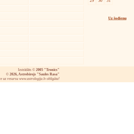
29
30
31
Uz šodienu
Izstrādāts ©
2005 "Tronics"
©
2026, Astrobirojs "Saules Rasa"
ce uz resursu www.astrologija.lv obligāta!