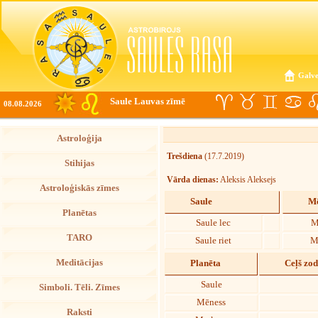
Galve
Saule Lauvas zīmē
08.08.2026
Astroloģija
Trešdiena
(17.7.2019)
Stihijas
Vārda dienas:
Aleksis Aleksejs
Astroloģiskās zīmes
Saule
Mē
Planētas
Saule lec
M
TARO
Saule riet
M
Meditācijas
Planēta
Ceļš zo
Saule
Simboli. Tēli. Zīmes
Mēness
Raksti