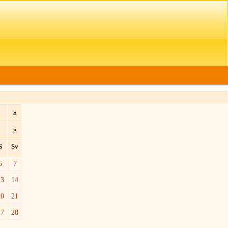
»
»
S
Sv
6
7
13
14
20
21
27
28