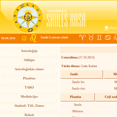
Galve
Saule Lauvas zīmē
08.08.2026
Astroloģija
Ceturtdiena
(17.10.2013)
Stihijas
Vārda dienas:
Gaits Karīna
Astroloģiskās zīmes
Saule
Mē
Planētas
Saule lec
M
TARO
Saule riet
M
Meditācijas
Planēta
Ceļš zo
Saule
Simboli. Tēli. Zīmes
Mēness
Raksti