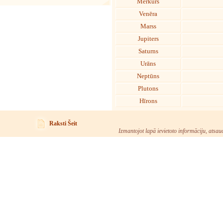
Merkurs
Venēra
Marss
Jupiters
Saturns
Urāns
Neptūns
Plutons
Hīrons
Raksti Šeit
Izmantojot lapā ievietoto informāciju, atsau