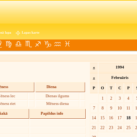
nā lapa
Lapas karte
«
1994
«
Februāris
ness
Diena
P
O
T
C
P
ēness lec
Dienas ilgums
1
2
3
4
ēness riet
Mēness diena
7
8
9
10
11
diakā
Papildus info
14
15
16
17
18
21
22
23
24
25