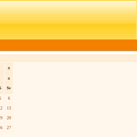
»
»
S
Sv
5
6
12
13
19
20
26
27