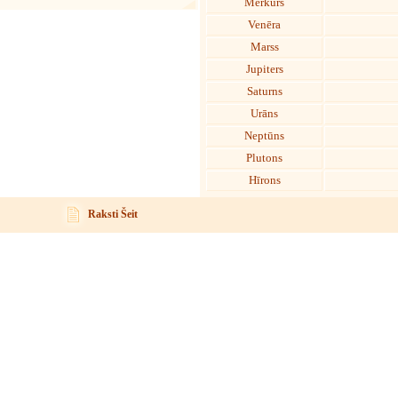
Merkurs
Venēra
Marss
Jupiters
Saturns
Urāns
Neptūns
Plutons
Hīrons
Raksti Šeit