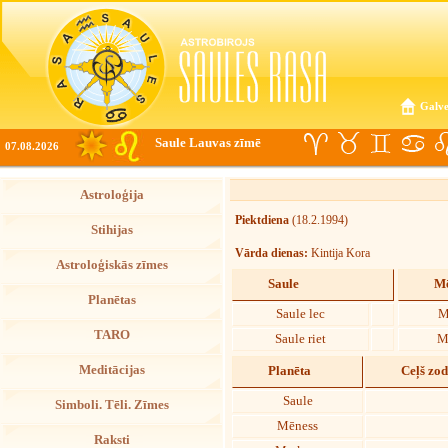
Galve
Saule Lauvas zīmē
07.08.2026
Astroloģija
Piektdiena
(18.2.1994)
Stihijas
Vārda dienas:
Kintija Kora
Astroloģiskās zīmes
Saule
Mē
Planētas
Saule lec
M
TARO
Saule riet
M
Meditācijas
Planēta
Ceļš zo
Saule
Simboli. Tēli. Zīmes
Mēness
Raksti