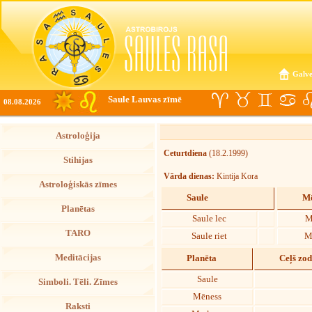
Galve
Saule Lauvas zīmē
08.08.2026
Astroloģija
Ceturtdiena
(18.2.1999)
Stihijas
Vārda dienas:
Kintija Kora
Astroloģiskās zīmes
Saule
Mē
Planētas
Saule lec
M
TARO
Saule riet
M
Meditācijas
Planēta
Ceļš zo
Saule
Simboli. Tēli. Zīmes
Mēness
Raksti