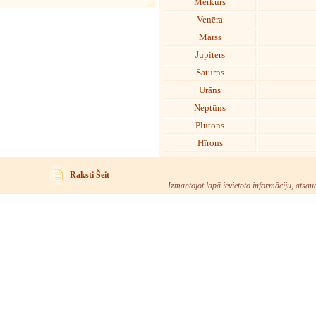
Merkurs
Venēra
Marss
Jupiters
Saturns
Urāns
Neptūns
Plutons
Hīrons
Raksti Šeit
Izmantojot lapā ievietoto informāciju, atsau