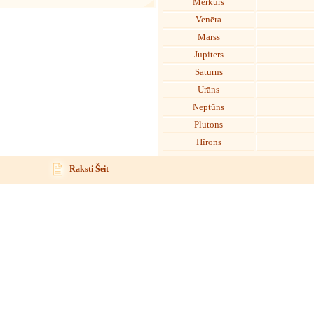
Merkurs
Venēra
Marss
Jupiters
Saturns
Urāns
Neptūns
Plutons
Hīrons
Raksti Šeit