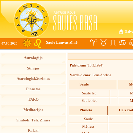
Galve
Saule Lauvas zīmē
07.08.2026
Astroloģija
Piektdiena
(18.3.1994)
Stihijas
Vārda dienas:
Ilona Adelīna
Astroloģiskās zīmes
Saule
Mē
Planētas
Saule lec
M
TARO
Saule riet
M
Meditācijas
Planēta
Ceļš zo
Saule
Simboli. Tēli. Zīmes
Mēness
Raksti