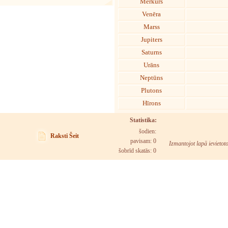
Merkurs
Venēra
Marss
Jupiters
Saturns
Urāns
Neptūns
Plutons
Hīrons
Statistika:
šodien:
Raksti Šeit
pavisam: 0
Izmantojot lapā ievietot
šobrīd skatās:
0