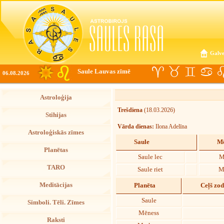
Galve
Saule Lauvas zīmē
06.08.2026
Astroloģija
Trešdiena
(18.03.2026)
Stihijas
Vārda dienas:
Ilona Adelīna
Astroloģiskās zīmes
Saule
Mē
Planētas
Saule lec
M
TARO
Saule riet
M
Meditācijas
Planēta
Ceļš zo
Saule
Simboli. Tēli. Zīmes
Mēness
Raksti