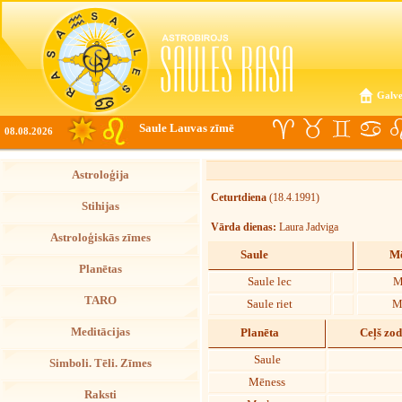
Galve
Saule Lauvas zīmē
08.08.2026
Astroloģija
Ceturtdiena
(18.4.1991)
Stihijas
Vārda dienas:
Laura Jadviga
Astroloģiskās zīmes
Saule
Mē
Planētas
Saule lec
M
TARO
Saule riet
M
Meditācijas
Planēta
Ceļš zo
Saule
Simboli. Tēli. Zīmes
Mēness
Raksti