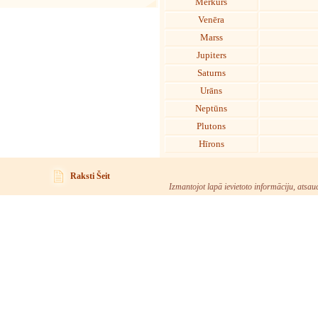
Merkurs
Venēra
Marss
Jupiters
Saturns
Urāns
Neptūns
Plutons
Hīrons
Raksti Šeit
Izmantojot lapā ievietoto informāciju, atsau