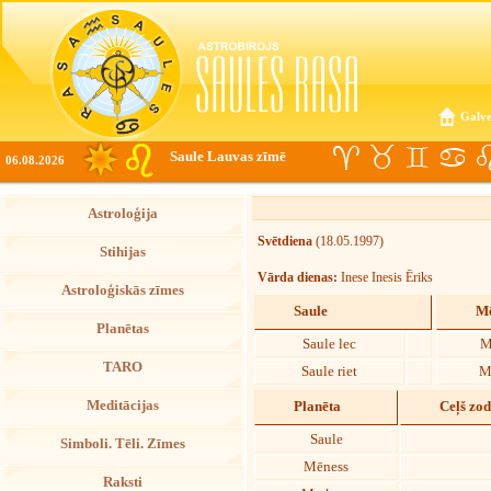
Galve
Saule Lauvas zīmē
06.08.2026
Astroloģija
Svētdiena
(18.05.1997)
Stihijas
Vārda dienas:
Inese Inesis Ēriks
Astroloģiskās zīmes
Saule
Mē
Planētas
Saule lec
M
TARO
Saule riet
M
Meditācijas
Planēta
Ceļš zo
Saule
Simboli. Tēli. Zīmes
Mēness
Raksti