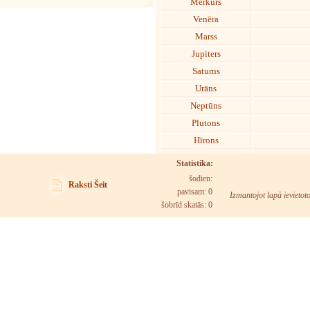
Merkurs
Venēra
Marss
Jupiters
Saturns
Urāns
Neptūns
Plutons
Hīrons
Statistika:
šodien:
Raksti Šeit
pavisam: 0
Izmantojot lapā ievietot
šobrīd skatās:
0