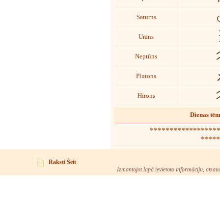
Saturns
Urāns
Neptūns
Plutons
Hīrons
Dienas tē
****************** 
*****
Raksti Šeit
Izmantojot lapā ievietoto informāciju, atsau