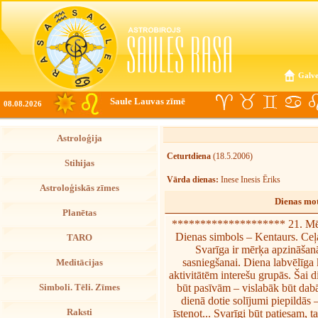
Galve
Saule Lauvas zīmē
08.08.2026
Astroloģija
Ceturtdiena
(18.5.2006)
Stihijas
Vārda dienas:
Inese Inesis Ēriks
Astroloģiskās zīmes
Dienas mot
Planētas
******************** 21. Mē
Dienas simbols – Kentaurs. Ceļa
TARO
Svarīga ir mērķa apzināšanā
sasniegšanai. Diena labvēlīg
Meditācijas
aktivitātēm interešu grupās. Šai 
būt pasīvām – vislabāk būt dabā
Simboli. Tēli. Zīmes
dienā dotie solījumi piepildās
Raksti
īstenot... Svarīgi būt patiesam, t