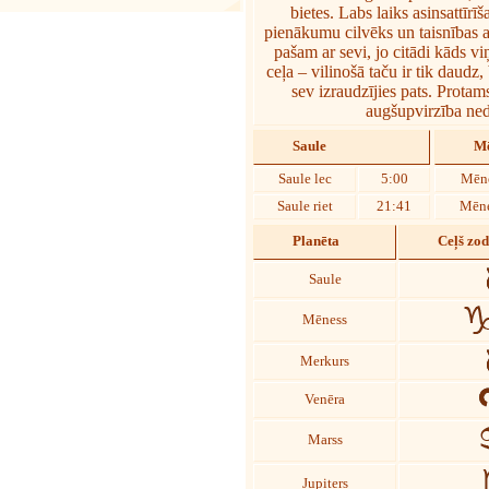
bietes. Labs laiks asinsattīr
pienākumu cilvēks un taisnības ai
pašam ar sevi, jo citādi kāds vi
ceļa – vilinošā taču ir tik daudz
sev izraudzījies pats. Protams,
augšupvirzība ned
Saule
Mē
Saule lec
5:00
Mēne
Saule riet
21:41
Mēne
Planēta
Ceļš zo
Saule
Mēness
Merkurs
Venēra
Marss
Jupiters