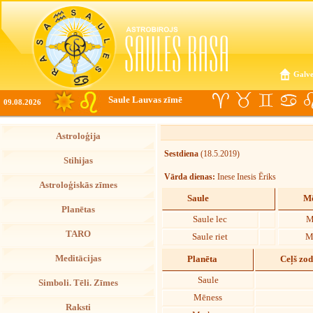
Galve
Saule Lauvas zīmē
09.08.2026
Astroloģija
Sestdiena
(18.5.2019)
Stihijas
Vārda dienas:
Inese Inesis Ēriks
Astroloģiskās zīmes
Saule
Mē
Planētas
Saule lec
M
TARO
Saule riet
M
Meditācijas
Planēta
Ceļš zo
Saule
Simboli. Tēli. Zīmes
Mēness
Raksti