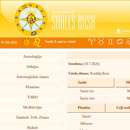
Galve
Saule Lauvas zīmē
07.08.2026
Astroloģija
Sestdiena
(18.7.2026)
Stihijas
Vārda dienas:
Rozālija Roze
Astroloģiskās zīmes
Saule
Mē
Planētas
Saule lec
M
TARO
Saule riet
M
Meditācijas
Planēta
Ceļš zo
Saule
Simboli. Tēli. Zīmes
Mēness
Raksti