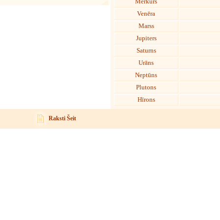
Merkurs
Venēra
Marss
Jupiters
Saturns
Urāns
Neptūns
Plutons
Hīrons
Raksti Šeit