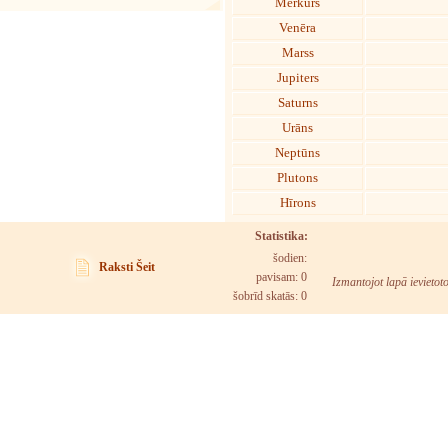
Merkurs
Venēra
Marss
Jupiters
Saturns
Urāns
Neptūns
Plutons
Hīrons
Statistika:
šodien:
Raksti Šeit
pavisam: 0
Izmantojot lapā ievietot
šobrīd skatās:
0