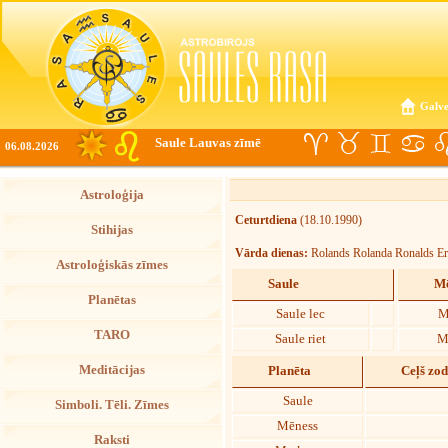
Galve
Saule Lauvas zīmē
06.08.2026
Astroloģija
Ceturtdiena
(18.10.1990)
Stihijas
Vārda dienas:
Rolands Rolanda Ronalds Er
Astroloģiskās zīmes
Saule
Mē
Planētas
Saule lec
M
TARO
Saule riet
M
Meditācijas
Planēta
Ceļš zo
Saule
Simboli. Tēli. Zīmes
Mēness
Raksti