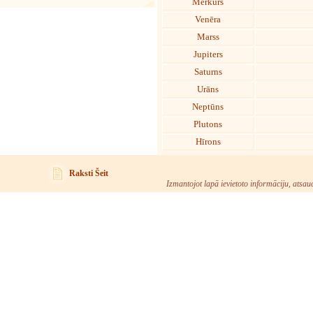
Merkurs
Venēra
Marss
Jupiters
Saturns
Urāns
Neptūns
Plutons
Hīrons
Raksti Šeit
Izmantojot lapā ievietoto informāciju, atsau