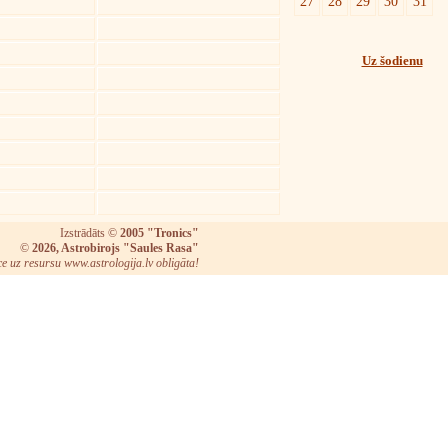
27
28
29
30
31
Uz šodienu
Izstrādāts ©
2005 "Tronics"
©
2026, Astrobirojs "Saules Rasa"
ce uz resursu www.astrologija.lv obligāta!