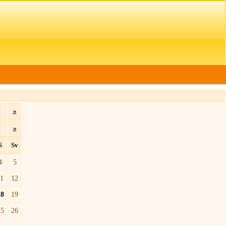
»
»
S
Sv
4
5
11
12
18
19
25
26