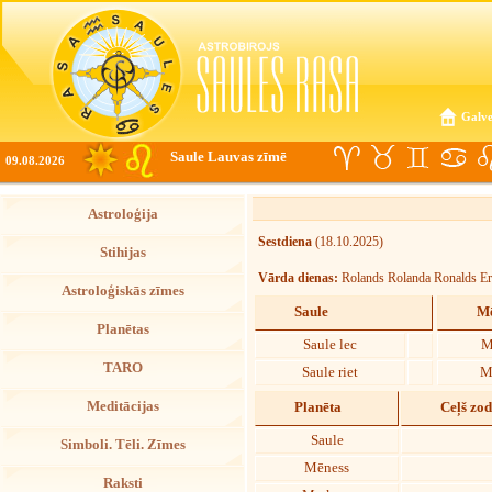
Galve
Saule Lauvas zīmē
09.08.2026
Astroloģija
Sestdiena
(18.10.2025)
Stihijas
Vārda dienas:
Rolands Rolanda Ronalds Er
Astroloģiskās zīmes
Saule
Mē
Planētas
Saule lec
M
TARO
Saule riet
M
Meditācijas
Planēta
Ceļš zo
Saule
Simboli. Tēli. Zīmes
Mēness
Raksti