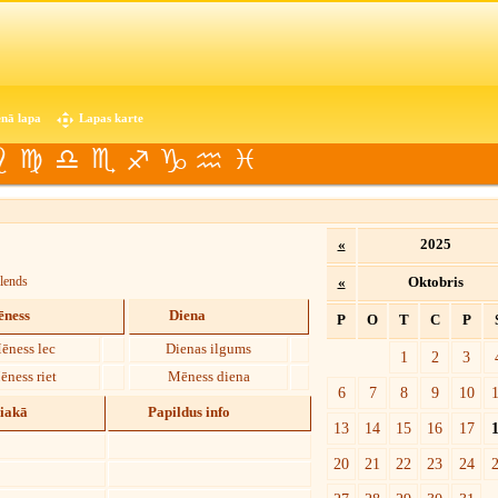
nā lapa
Lapas karte
«
2025
lends
«
Oktobris
ness
Diena
P
O
T
C
P
ēness lec
Dienas ilgums
1
2
3
ēness riet
Mēness diena
6
7
8
9
10
diakā
Papildus info
13
14
15
16
17
20
21
22
23
24