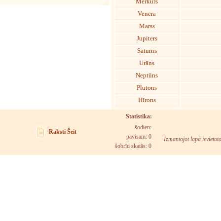
Merkurs
Venēra
Marss
Jupiters
Saturns
Urāns
Neptūns
Plutons
Hīrons
Statistika:
šodien:
Raksti Šeit
pavisam: 0
Izmantojot lapā ievietot
šobrīd skatās:
0