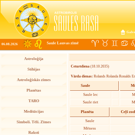
Galve
Saule Lauvas zīmē
06.08.2026
Astroloģija
Ceturtdiena
(18.10.2035)
Stihijas
Vārda dienas:
Rolands Rolanda Ronalds Er
Astroloģiskās zīmes
Saule
Mē
Planētas
Saule lec
M
TARO
Saule riet
M
Meditācijas
Planēta
Ceļš zo
Saule
Simboli. Tēli. Zīmes
Mēness
Raksti