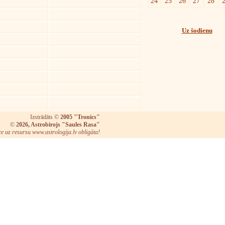
24
25
26
27
28
Uz šodienu
Izstrādāts ©
2005 "Tronics"
©
2026, Astrobirojs "Saules Rasa"
ce uz resursu www.astrologija.lv obligāta!