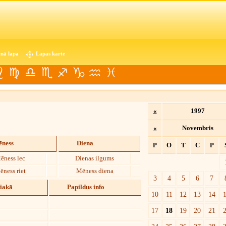
nā lapa
Lapas karte
«
1997
«
Novembris
ness
Diena
P
O
T
C
P
ēness lec
Dienas ilgums
ēness riet
Mēness diena
3
4
5
6
7
diakā
Papildus info
10
11
12
13
14
17
18
19
20
21