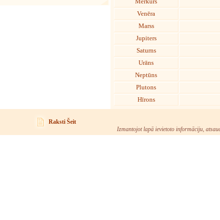
Merkurs
Venēra
Marss
Jupiters
Saturns
Urāns
Neptūns
Plutons
Hīrons
Raksti Šeit
Izmantojot lapā ievietoto informāciju, atsau