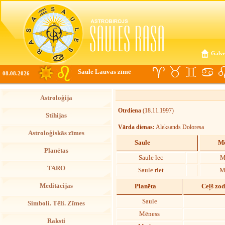
Galve
Saule Lauvas zīmē
08.08.2026
Astroloģija
Otrdiena
(18.11.1997)
Stihijas
Vārda dienas:
Aleksands Doloresa
Astroloģiskās zīmes
Saule
Mē
Planētas
Saule lec
M
TARO
Saule riet
M
Meditācijas
Planēta
Ceļš zo
Saule
Simboli. Tēli. Zīmes
Mēness
Raksti