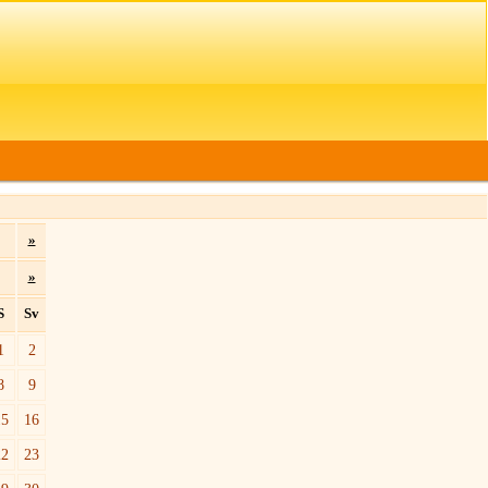
»
»
S
Sv
1
2
8
9
15
16
22
23