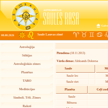
Galve
Saule Lauvas zīmē
08.08.2026
Astroloģija
Pirmdiena
(18.11.2013)
Stihijas
Vārda dienas:
Aleksands Doloresa
Astroloģiskās zīmes
Saule
Mē
Planētas
Saule lec
M
TARO
Saule riet
M
Meditācijas
Planēta
Ceļš zo
Saule
Simboli. Tēli. Zīmes
Mēness
Raksti