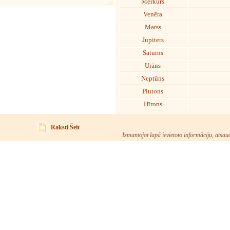
Merkurs
Venēra
Marss
Jupiters
Saturns
Urāns
Neptūns
Plutons
Hīrons
Raksti Šeit
Izmantojot lapā ievietoto informāciju, atsau