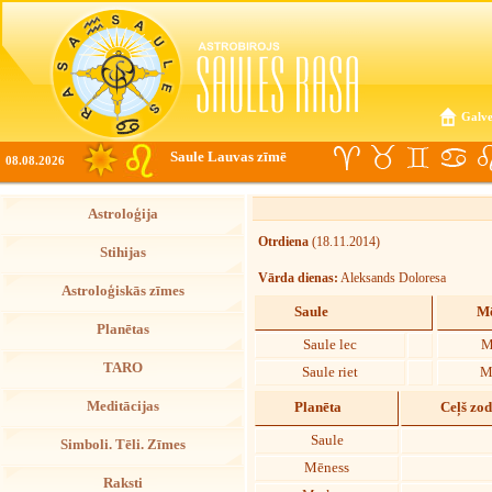
Galve
Saule Lauvas zīmē
08.08.2026
Astroloģija
Otrdiena
(18.11.2014)
Stihijas
Vārda dienas:
Aleksands Doloresa
Astroloģiskās zīmes
Saule
Mē
Planētas
Saule lec
M
TARO
Saule riet
M
Meditācijas
Planēta
Ceļš zo
Saule
Simboli. Tēli. Zīmes
Mēness
Raksti