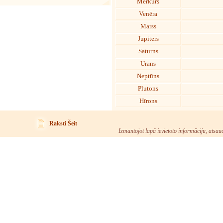
Merkurs
Venēra
Marss
Jupiters
Saturns
Urāns
Neptūns
Plutons
Hīrons
Raksti Šeit
Izmantojot lapā ievietoto informāciju, atsau