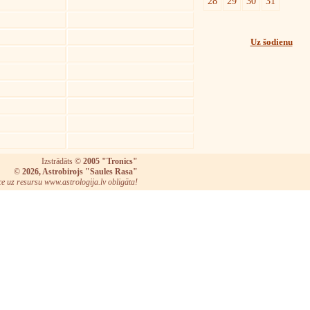
28
29
30
31
Uz šodienu
Izstrādāts ©
2005 "Tronics"
©
2026, Astrobirojs "Saules Rasa"
ce uz resursu www.astrologija.lv obligāta!