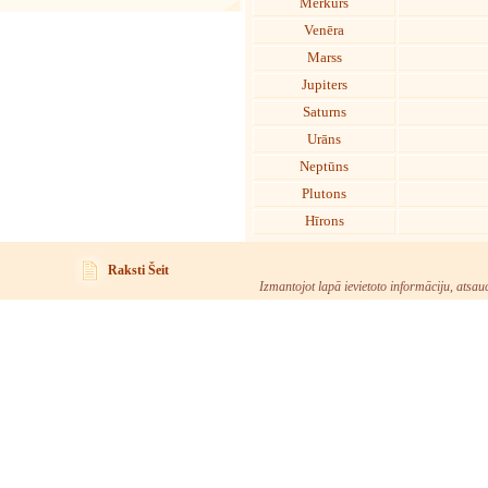
Merkurs
Venēra
Marss
Jupiters
Saturns
Urāns
Neptūns
Plutons
Hīrons
Raksti Šeit
Izmantojot lapā ievietoto informāciju, atsau