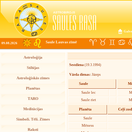
Galve
Saule Lauvas zīmē
09.08.2026
Astroloģija
Sestdiena
(19.3.1994)
Stihijas
Vārda dienas:
Jāzeps
Astroloģiskās zīmes
Saule
Mē
Planētas
Saule lec
M
TARO
Saule riet
M
Meditācijas
Planēta
Ceļš zo
Saule
Simboli. Tēli. Zīmes
Mēness
Raksti