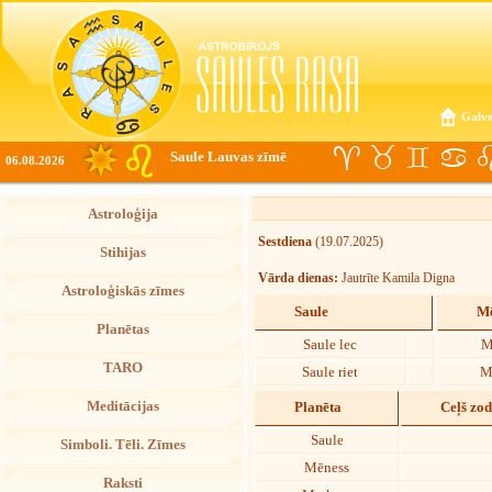
Galve
Saule Lauvas zīmē
06.08.2026
Astroloģija
Sestdiena
(19.07.2025)
Stihijas
Vārda dienas:
Jautrīte Kamila Digna
Astroloģiskās zīmes
Saule
Mē
Planētas
Saule lec
M
TARO
Saule riet
M
Meditācijas
Planēta
Ceļš zo
Saule
Simboli. Tēli. Zīmes
Mēness
Raksti