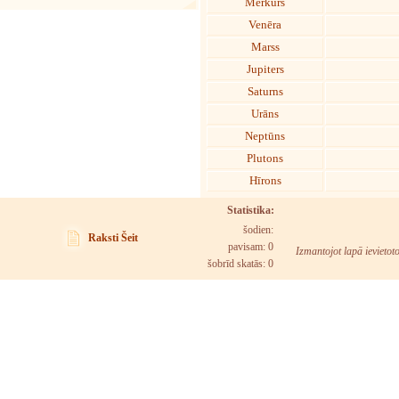
Merkurs
Venēra
Marss
Jupiters
Saturns
Urāns
Neptūns
Plutons
Hīrons
Statistika:
šodien:
Raksti Šeit
pavisam: 0
Izmantojot lapā ievietot
šobrīd skatās:
0