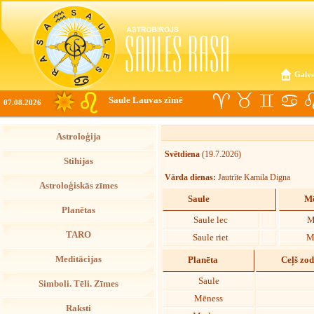
Galve
Saule Lauvas zīmē
07.08.2026
Astroloģija
Svētdiena
(19.7.2026)
Stihijas
Vārda dienas:
Jautrīte Kamila Digna
Astroloģiskās zīmes
Saule
Mē
Planētas
Saule lec
M
TARO
Saule riet
M
Meditācijas
Planēta
Ceļš zo
Saule
Simboli. Tēli. Zīmes
Mēness
Raksti