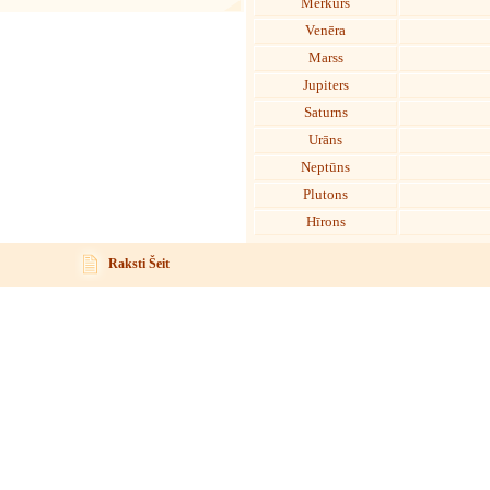
Merkurs
Venēra
Marss
Jupiters
Saturns
Urāns
Neptūns
Plutons
Hīrons
Raksti Šeit