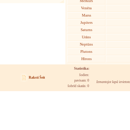
Merkurs
Venēra
Marss
Jupiters
Saturns
Urāns
Neptūns
Plutons
Hīrons
Statistika:
šodien:
Raksti Šeit
pavisam: 0
Izmantojot lapā ievietot
šobrīd skatās:
0