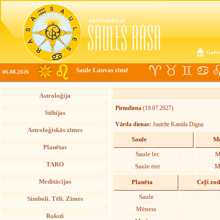
Galve
Saule Lauvas zīmē
06.08.2026
Astroloģija
Pirmdiena
(19.07.2027)
Stihijas
Vārda dienas:
Jautrīte Kamila Digna
Astroloģiskās zīmes
Saule
Mē
Planētas
Saule lec
M
TARO
Saule riet
M
Meditācijas
Planēta
Ceļš zo
Saule
Simboli. Tēli. Zīmes
Mēness
Raksti