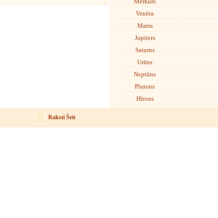
Merkurs
Venēra
Marss
Jupiters
Saturns
Urāns
Neptūns
Plutons
Hīrons
Raksti Šeit