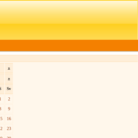
»
»
S
Sv
1
2
8
9
15
16
22
23