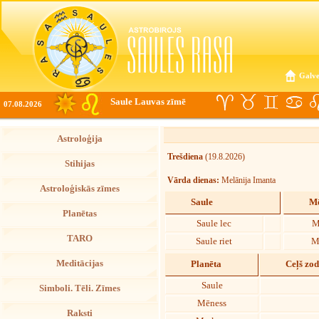
Galve
Saule Lauvas zīmē
07.08.2026
Astroloģija
Trešdiena
(19.8.2026)
Stihijas
Vārda dienas:
Melānija Imanta
Astroloģiskās zīmes
Saule
Mē
Planētas
Saule lec
M
TARO
Saule riet
M
Meditācijas
Planēta
Ceļš zo
Saule
Simboli. Tēli. Zīmes
Mēness
Raksti