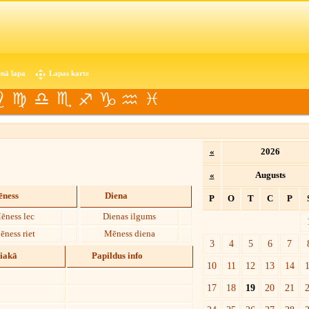
nā lapa
Lapas karte
«
2026
«
Augusts
ness
Diena
P
O
T
C
P
ēness lec
Dienas ilgums
ēness riet
Mēness diena
3
4
5
6
7
diakā
Papildus info
10
11
12
13
14
17
18
19
20
21