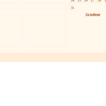
24
25
26
27
28
31
Uz šodienu