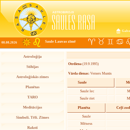
Galve
Saule Lauvas zīmē
08.08.2026
Astroloģija
Otrdiena
(19.9.1995)
Stihijas
Vārda dienas:
Verners Muntis
Astroloģiskās zīmes
Saule
Mē
Planētas
Saule lec
M
TARO
Saule riet
M
Meditācijas
Planēta
Ceļš zo
Saule
Simboli. Tēli. Zīmes
Mēness
Raksti