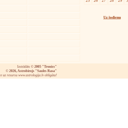
25
26
27
28
29
Uz šodienu
Izstrādāts ©
2005 "Tronics"
©
2026, Astrobirojs "Saules Rasa"
ce uz resursu www.astrologija.lv obligāta!