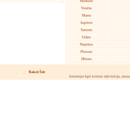
Merkurs
Venēra
Marss
Jupiters
Saturns
Urāns
Neptūns
Plutons
Hīrons
Raksti Šeit
Izmantojot lapā ievietoto informāciju, atsau