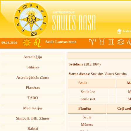
Galve
Saule Lauvas zīmē
09.08.2026
Astroloģija
Svētdiena
(20.2.1994)
Stihijas
Vārda dienas:
Smuidris Vitauts Smuidra
Astroloģiskās zīmes
Saule
Mē
Planētas
Saule lec
M
TARO
Saule riet
M
Meditācijas
Planēta
Ceļš zo
Saule
Simboli. Tēli. Zīmes
Mēness
Raksti