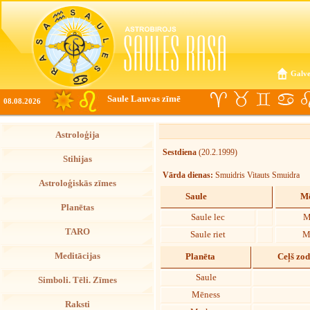
Galve
Saule Lauvas zīmē
08.08.2026
Astroloģija
Sestdiena
(20.2.1999)
Stihijas
Vārda dienas:
Smuidris Vitauts Smuidra
Astroloģiskās zīmes
Saule
Mē
Planētas
Saule lec
M
TARO
Saule riet
M
Meditācijas
Planēta
Ceļš zo
Saule
Simboli. Tēli. Zīmes
Mēness
Raksti