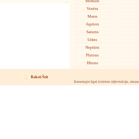
Merkurs
Venēra
Marss
Jupiters
Saturns
Urāns
Neptūns
Plutons
Hīrons
Raksti Šeit
Izmantojot lapā ievietoto informāciju, atsau