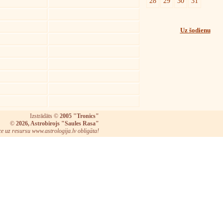
28
29
30
31
Uz šodienu
Izstrādāts ©
2005 "Tronics"
©
2026, Astrobirojs "Saules Rasa"
ce uz resursu www.astrologija.lv obligāta!