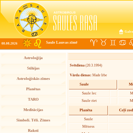
Galve
Saule Lauvas zīmē
08.08.2026
Astroloģija
Svētdiena
(20.3.1994)
Stihijas
Vārda dienas:
Made Irbe
Astroloģiskās zīmes
Saule
Mē
Planētas
Saule lec
M
TARO
Saule riet
M
Meditācijas
Planēta
Ceļš zo
Saule
Simboli. Tēli. Zīmes
Mēness
Raksti