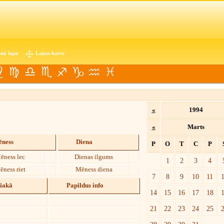
nā lapa
Lapas karte
«
1994
«
Marts
ness
Diena
P
O
T
C
P
ēness lec
Dienas ilgums
1
2
3
4
ēness riet
Mēness diena
7
8
9
10
11
diakā
Papildus info
14
15
16
17
18
21
22
23
24
25