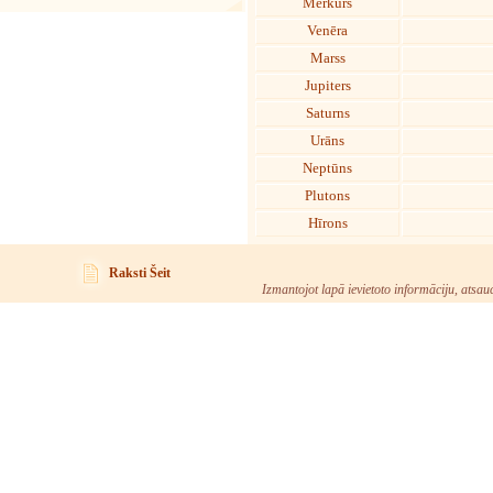
Merkurs
Venēra
Marss
Jupiters
Saturns
Urāns
Neptūns
Plutons
Hīrons
Raksti Šeit
Izmantojot lapā ievietoto informāciju, atsau