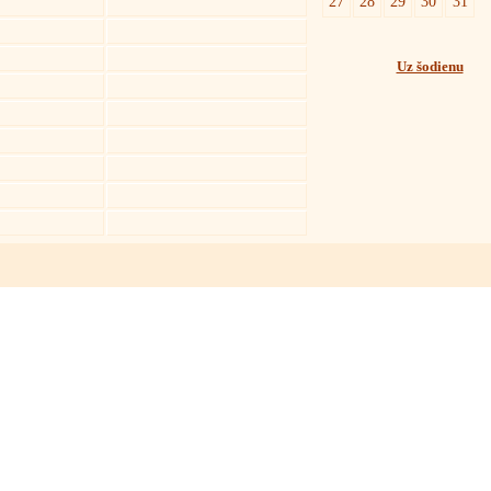
27
28
29
30
31
Uz šodienu