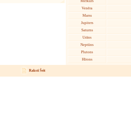
Merkurs
Venēra
Marss
Jupiters
Saturns
Urāns
Neptūns
Plutons
Hīrons
Raksti Šeit