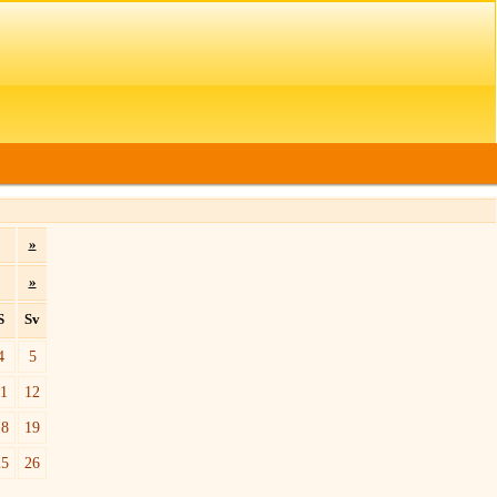
»
»
S
Sv
4
5
11
12
18
19
25
26