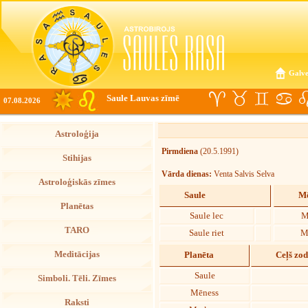
Galve
Saule Lauvas zīmē
07.08.2026
Astroloģija
Pirmdiena
(20.5.1991)
Stihijas
Vārda dienas:
Venta Salvis Selva
Astroloģiskās zīmes
Saule
Mē
Planētas
Saule lec
M
TARO
Saule riet
M
Meditācijas
Planēta
Ceļš zo
Saule
Simboli. Tēli. Zīmes
Mēness
Raksti