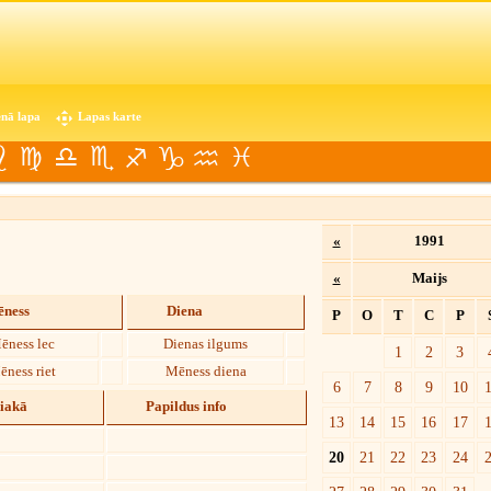
nā lapa
Lapas karte
«
1991
«
Maijs
ness
Diena
P
O
T
C
P
ēness lec
Dienas ilgums
1
2
3
ēness riet
Mēness diena
6
7
8
9
10
diakā
Papildus info
13
14
15
16
17
20
21
22
23
24