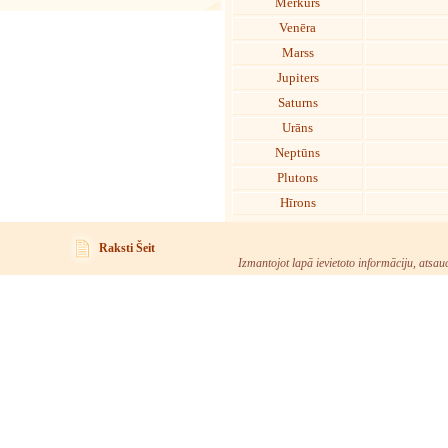
Merkurs
Venēra
Marss
Jupiters
Saturns
Urāns
Neptūns
Plutons
Hīrons
Raksti Šeit
Izmantojot lapā ievietoto informāciju, atsau