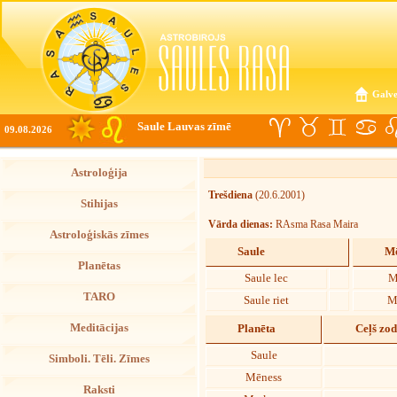
Galve
Saule Lauvas zīmē
09.08.2026
Astroloģija
Trešdiena
(20.6.2001)
Stihijas
Vārda dienas:
RAsma Rasa Maira
Astroloģiskās zīmes
Saule
Mē
Planētas
Saule lec
M
TARO
Saule riet
M
Meditācijas
Planēta
Ceļš zo
Saule
Simboli. Tēli. Zīmes
Mēness
Raksti