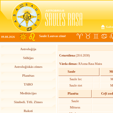
Galve
Saule Lauvas zīmē
09.08.2026
Astroloģija
Ceturtdiena
(20.6.2030)
Stihijas
Vārda dienas:
RAsma Rasa Maira
Astroloģiskās zīmes
Saule
Mē
Planētas
Saule lec
M
TARO
Saule riet
M
Meditācijas
Planēta
Ceļš zo
Saule
Simboli. Tēli. Zīmes
Mēness
Raksti