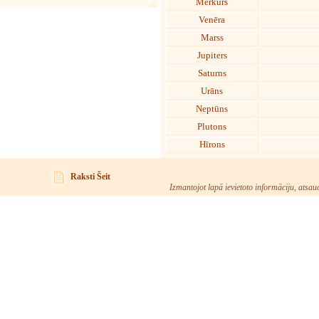
Merkurs
Venēra
Marss
Jupiters
Saturns
Urāns
Neptūns
Plutons
Hīrons
Raksti Šeit
Izmantojot lapā ievietoto informāciju, atsau