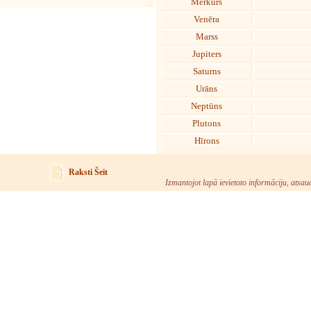
Merkurs
Venēra
Marss
Jupiters
Saturns
Urāns
Neptūns
Plutons
Hīrons
Raksti Šeit
Izmantojot lapā ievietoto informāciju, atsau