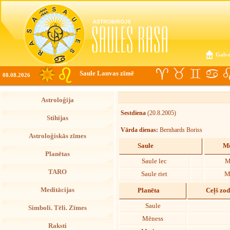
Galve
Saule Lauvas zīmē
08.08.2026
Astroloģija
Sestdiena
(20.8.2005)
Stihijas
Vārda dienas:
Bernhards Boriss
Astroloģiskās zīmes
Saule
Mē
Planētas
Saule lec
M
TARO
Saule riet
M
Meditācijas
Planēta
Ceļš zo
Saule
Simboli. Tēli. Zīmes
Mēness
Raksti